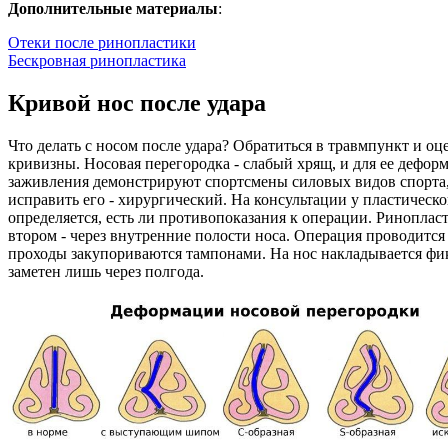
Дополнительные материалы
:
Отеки после ринопластики
Бескровная ринопластика
Кривой нос после удара
Что делать с носом после удара? Обратиться в травмпункт и оц
кривизны. Носовая перегородка - слабый хрящ, и для ее дефор
заживления демонстрируют спортсмены силовых видов спорта, э
исправить его - хирургический. На консультации у пластическ
определяется, есть ли противопоказания к операции. Ринопла
втором - через внутренние полости носа. Операция проводится
проходы закупориваются тампонами. На нос накладывается фикс
заметен лишь через полгода.