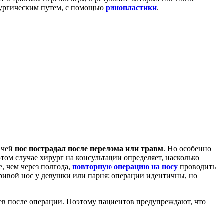
ирургическим путем, с помощью
ринопластики
.
, чей
нос пострадал после перелома или травм
. Но особенно
том случае хирург на консультации определяет, насколько
, чем через полгода,
повторную операцию на носу
проводить
кривой нос у девушки или парня: операции идентичны, но
цев после операции. Поэтому пациентов предупреждают, что