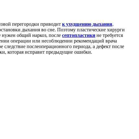
носовой перегородки приводит
к ухудшению дыхания
.
остановки дыхания во сне. Поэтому пластические хирурги
е нужен общий наркоз, после
септопластики
не требуется
дении операции или несоблюдении рекомендаций врача
е следствие послеоперационного периода, а дефект после
ки, которая исправит предыдущие ошибки.