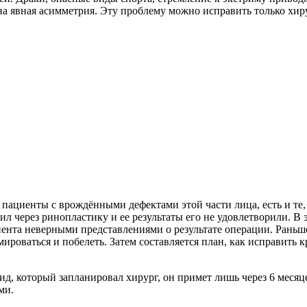
дна явная асимметрия. Эту проблему можно исправить только х
 пациенты с врождёнными дефектами этой части лица, есть и те
 через ринопластику и ее результаты его не удовлетворили. В э
ента неверными представлениями о результате операции. Раньше
мироваться и побелеть. Затем составляется план, как исправить 
вид, который запланировал хирург, он примет лишь через 6 меся
ами.