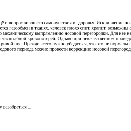
о ещё и вопрос хорошего самочувствия и здоровья. Искривление 
ся газообмен в тканях, человек плохо спит, храпит, возможны 
о механическому выпрямлению носовой перегородки. Для нее н
я масштабной кровопотерей. Однако при некачественном прове
ивой нос. Прежде всего нужно убедиться, что это не нормально
годового периода можно провести коррекцию носовой перегород
 разобраться ...