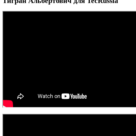
Тигран Альбертович для TecRussia