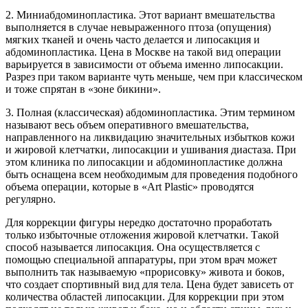
2. Миниабдоминопластика. Этот вариант вмешательства
выполняется в случае невыраженного птоза (опущения)
мягких тканей и очень часто делается и липосакция и
абдоминопластика. Цена в Москве на такой вид операции
варьируется в зависимости от объема именно липосакции.
Разрез при таком варианте чуть меньше, чем при классическом
и тоже спрятан в «зоне бикини».
3. Полная (классическая) абдоминопластика. Этим термином
называют весь объем оперативного вмешательства,
направленного на ликвидацию значительных избытков кожи
и жировой клетчатки, липосакции и ушивания диастаза. При
этом клиника по липосакции и абдоминопластике должна
быть оснащена всем необходимым для проведения подобного
объема операции, которые в «Art Plastic» проводятся
регулярно.
Для коррекции фигуры нередко достаточно проработать
только избыточные отложения жировой клетчатки. Такой
способ называется липосакция. Она осуществляется с
помощью специальной аппаратуры, при этом врач может
выполнить так называемую «прорисовку» живота и боков,
что создает спортивный вид для тела. Цена будет зависеть от
количества областей липосакции. Для коррекции при этом