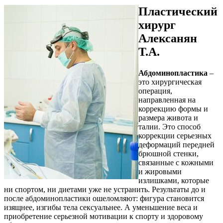
Пластический
хирург
Алексанян
Т.А.
Абдоминопластика
–
это хирургическая
операция,
направленная на
коррекцию формы и
размера живота и
талии. Это способ
коррекции серьезных
деформаций передней
брюшной стенки,
связанные с кожными
и жировыми
излишками, которые
ни спортом, ни диетами уже не устранить. Результаты до и
после абдоминопластики ошеломляют: фигура становится
изящнее, изгибы тела сексуальнее. А уменьшение веса и
приобретение серьезной мотивации к спорту и здоровому