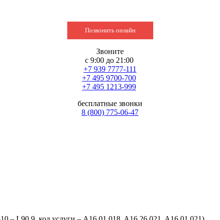
Позвонить онлайн
Звоните
с 9:00 до 21:00
+7 939 7777-111
+7 495 9700-700
+7 495 1213-999
бесплатные звонки
8 (800) 775-06-47
 – L90.9, код услуги – A16.01.018, A16.26.021, A16.01.021)