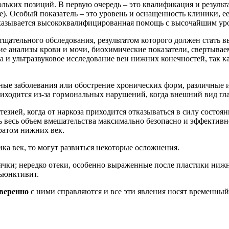
ольких позиций. В первую очередь – это квалификация и результ
). Особый показатель – это уровень и оснащенность клиники, е
 оказывается высококвалифицированная помощь с высочайшим уро
щательного обследования, результатом которого должен стать в
е анализы крови и мочи, биохимические показатели, свертываем
и ультразвуковое исследование вен нижних конечностей, так ка
ные заболевания или обострение хронических форм, различные и
риходится из-за гормональных нарушений, когда внешний вид гл
езией, когда от наркоза приходится отказываться в силу состо
ть весь объем вмешательства максимально безопасно и эффективн
ратом нижних век.
ка век, то могут развиться некоторые осложнения.
чки; нередко отеки, особенно выраженные после пластики нижни
нъюнктивит.
уверенно
с ними справляются и все эти явления носят временный