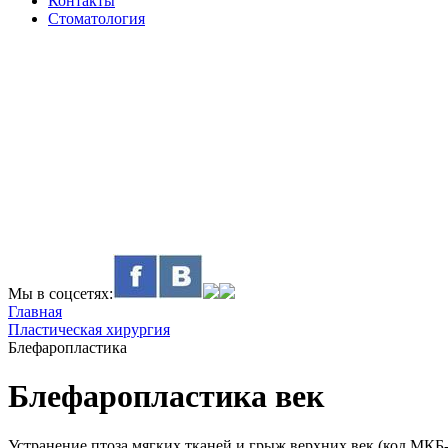
Контакты
Стоматология
Мы в соцсетях:
Главная
Пластическая хирургия
Блефаропластика
Блефаропластика век
Устранение птоза мягких тканей и грыж верхних век (код МКБ-10