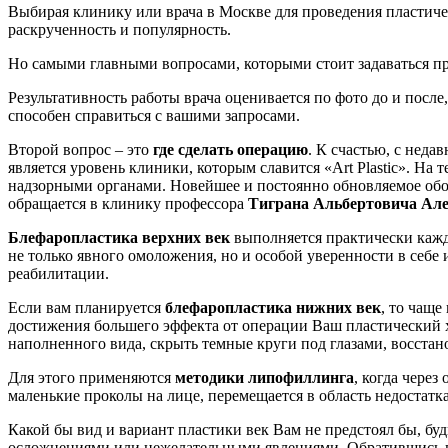
Выбирая клинику или врача в Москве для проведения пластичес
раскрученность и популярность.
Но самыми главными вопросами, которыми стоит задаваться пр
Результативность работы врача оценивается по фото до и после
способен справиться с вашими запросами.
Второй вопрос – это
где сделать операцию
. К счастью, с нед
является уровень клиники, которым славится «Art Plastic». Н
надзорными органами. Новейшее и постоянно обновляемое обо
обращается в клинику профессора
Тиграна Альбертовича Ал
Блефаропластика верхних век
выполняется практически кажд
не только явного омоложения, но и особой уверенности в себ
реабилитации.
Если вам планируется
блефаропластика нижних век
, то чаще
достижения большего эффекта от операции Ваш пластический 
наполненного вида, скрыть темные круги под глазами, восстан
Для этого применяются
методики липофиллинга
, когда чере
маленькие проколы на лице, перемещается в область недостатк
Какой бы вид и вариант пластики век Вам не предстоял бы, бу
осложнениями или нежелательными явлениями. Обратившись в к