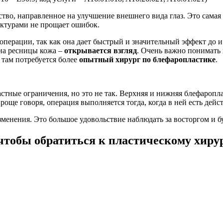
ство, направленное на улучшение внешнего вида глаз. Это самая
руктурами не прощает ошибок.
перации, так как она дает быстрый и значительный эффект до и
на ресницы кожа –
открывается взгляд
. Очень важно понимать 
, там потребуется более
опытный хирург по блефаропластике
.
астные ограничения, но это не так. Верхняя и нижняя блефаропла
 Проще говоря, операция выполняется тогда, когда в ней есть дей
зменения. Это большое удовольствие наблюдать за восторгом и б
чтобы обратиться к пластическому хиру