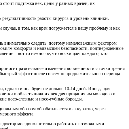
 стоит подтяжка век, цены у разных врачей, их
 результативность работы хирурга и уровень клиники.
 случае, в том, как врач погружается в вашу проблему и как
ень внимательно следить, поэтому немаловажным фактором
условиям комфорта и наивысшей безопасности, подтвержденные
ение – вот то немногое, что восхищает каждого, кто
приносит разительные изменения во внешности с точки зрения
т быстрый эффект после совсем непродолжительного периода
, однако и она будет не дольше 10-14 дней. Иногда для
летки в область нижних век для придания им молодого и
кие носо-слезные и носо-губные борозды.
ециальным образом обрабатывается и аккуратно, через
омерного эффекта.
аш доктор мог дополнительно работать с возможными
ате!