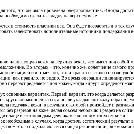
 для того, что бы была проведена блефаропластика. Иногда дос
гда необходимо сделать складку на верхнем веке.
ется и стоимость пластики век. Она будет возрастать и в тех сл
ебовать задействовать дополнительные источники поддержания в
нюю нависающую кожу на верхних веках, что имеет под собой м
омоложение. Во-вторых – это, конечно же, облегчение самого про
многие пациентки отмечают, что и краситься стало гораздо удо
перации, как правило, не видно. Во время операции ликвидируют
мерно перераспределяется под кожей, когда хирург определяет «з
х основных вариантах. Первый вариант, это когда делается раз
 с круговой мышцей глаза, а после укладывают кожу обратно, уд
ошла подтяжка кожи, в результате которой произойдет и разгла
я без разрезов на коже, делая совсем небольшой разрез на слиз
ходит чаще всего молодым девушкам с хорошим тонусом кожи.
ек необходима в случаях, когда достичь эстетический результат
твом этого подхода является общая реабилитация, возможность