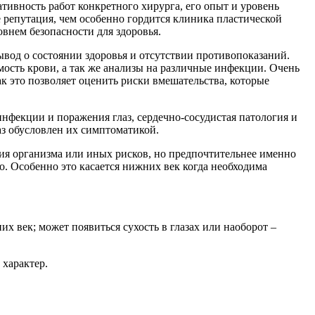
ативность работ конкретного хирурга, его опыт и уровень
е репутация, чем особенно гордится клиника пластической
внем безопасности для здоровья.
ывод о состоянии здоровья и отсутствии противопоказаний.
ость крови, а так же анализы на различные инфекции. Очень
к это позволяет оценить риски вмешательства, которые
нфекции и поражения глаз, сердечно-сосудистая патология и
аз обусловлен их симптоматикой.
яния организма или иных рисков, но предпочтительнее именно
о. Особенно это касается нижних век когда необходима
х век; может появиться сухость в глазах или наоборот –
 характер.