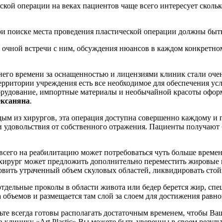
кой операции на веках пациентов чаще всего интересует сколько
и поиске места проведения пластической операции должны быть
, очной встречи с ним, обсуждения нюансов в каждом конкретном
авнего времени за оснащенностью и лицензиями клиник стали оч
а территории учреждения есть все необходимое для обеспечения 
рудование, импортные материалы и необычайной красоты оформл
ексаняна
.
ым из хирургов, эта операция доступна совершенно каждому и 
е и удовольствия от собственного отражения. Пациенты получаю
 всего на реабилитацию может потребоваться чуть больше времени
хирург может предложить дополнительно переместить жировые к
овить утраченный объем скуловых областей, ликвидировать стой
з отдельные проколы в области живота или бедер берется жир, сп
а объемов и размещается там слой за слоем для достижения равн
дьте всегда готовы располагать достаточным временем, чтобы В
линику «Art Plastic» Вы можете быть уверенны в своем результ