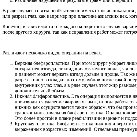
Различные нарушения в результате травм или операций
В ряде случаев совсем необязательно иметь строгие показания
или разреза глаз, как например при пластике азиатских век, ко
Конечно, в зависимости от каждого конкретного случая варьиру
после другого хирурга, так как исправления работ может потр
Различают несколько видов операции на веках.
Верхняя блефаропластика. При этом хирург убирает лиш
«открытие» взгляда, ликвидация «тяжелого вида», явное 
и пациент может держать взгляд дольше и проще. Так же 
разреза точно в складке, поэтому рубцов после такой о
внутренних углах глаз, а в ряде случаев этот жир равно
дополнительный объем.
Нижняя блефаропластика. Эта операция выполняется в дву
производится удаление жировых грыж, иногда работают и
нижних век осуществляется таким образом, что бы произ
трансконъюнктивальная блефаропластика. Она выполняетс
Это более простой в плане реабилитации вариант и под
Круговая пластика. Блефаропластика нижних и верхних в
выраженных возрастных изменений. Отдельным преимущес