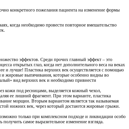
таточно конкретного пожелания пациента на изменение формы
учаях, когда необходимо провести повторное вмешательство
ек.
ножество эффектов. Среди прочих главный эффект – это
цесса открытых глаз, когда нет дополнительного веса на веках
бнее и лучше! Пластика верхних век осуществляется с помощью
ся и жировые выпячивания, которые особенно видны во
апалый» вид верхних век и необходимо привнести
рез кожи под ресницами, выделяется кожный чехол,
аляя ее лишний фрагмент. При этом варианте, пластика
живание морщин. Вторым вариантом является так называемая
истой нижних век, через который достаются жировые грыжи.
 возможно только при комплексном подходе и ликвидации особо
 получить самое выразительное изменение взгляда.