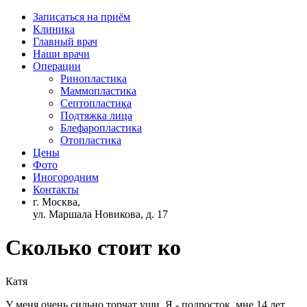
Записаться на приём
Клиника
Главный врач
Наши врачи
Операции
Ринопластика
Маммопластика
Септопластика
Подтяжка лица
Блефаропластика
Отопластика
Цены
Фото
Иногородним
Контакты
г. Москва,
ул. Маршала Новикова, д. 17
Сколько стоит ко
Катя
У меня очень сильно торчат уши. Я - подросток, мне 14 лет.