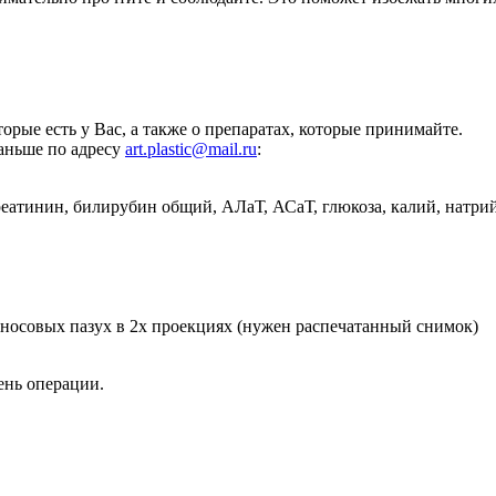
рые есть у Вас, а так­же о препаратах, которые принимайте.
аньше по адресу
art.plastic@mail.ru
:
еатинин, билирубин общий, АЛаТ, АСаТ, глюкоза, калий, натри
носовых пазух в 2­х проекциях (нужен распечатанный снимок)
ень операции.