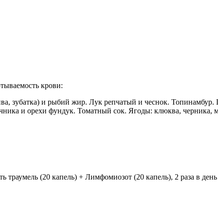
ртываемость крови:
йва, зубатка) и рыбий жир. Лук репчатый и чеснок. Топинамбур
ника и орехи фундук. Томатный сок. Ягоды: клюква, черника, м
траумель (20 капель) + Лимфомиозот (20 капель), 2 раза в день 