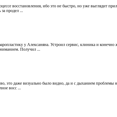
оцессе восстановления, ибо это не быстро, но уже выглядит при
за продел ...
опластику у Алексаняна. Устроил сервис, клиника и конечно ж
ниманием. Получил ...
иво, это даже визуально было видно, да и с дыханием проблемы 
ное восс ...